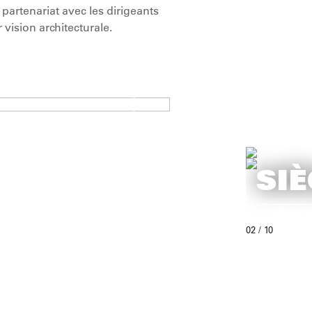
 partenariat avec les dirigeants
 vision architecturale.
SIÈ
En savoir 
02
/ 10