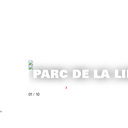
PARC DE LA L
En savoir plus
01
/ 10
‹
›