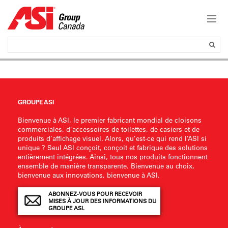
GROUPE ASI
Bienvenue à ASI, le premier fabricant mondial de cloisons
commerciales, d’accessoires de toilettes, de casiers et de
produits d’affichage visuel. Alors, qu’est-ce qui rend l’ASI si
unique ? Seul ASI conçoit, conçoit et fabrique des solutions
entièrement intégrées. Ainsi, tous nos produits fonctionnent
ensemble de manière transparente. Bienvenue au choix,
bienvenue aux innovations, bienvenue à ASI.
ABONNEZ-VOUS POUR RECEVOIR
MISES À JOUR DES INFORMATIONS DU
GROUPE ASI.